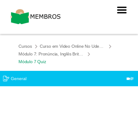
Cursos
Curso em Video Online No Udemy: "Elimine os Erros Que as Pessoas Que Falam Português Cometem em Inglês"
Módulo 7: Pronúncia, Inglês Britânico / Americano
Módulo 7 Quiz
General