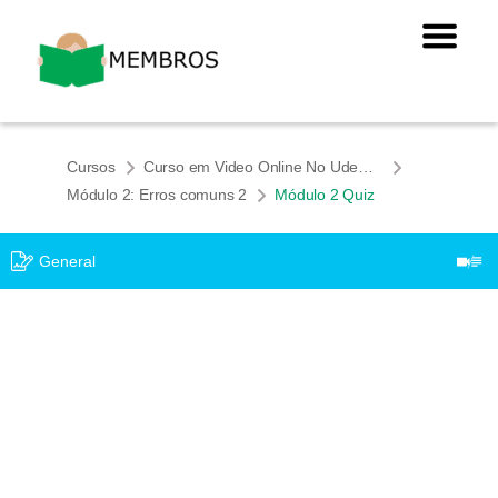
Cursos
Curso em Video Online No Udemy: "Elimine os Erros Que as Pessoas Que Falam Português Cometem em Inglês"
​​Módulo 2: Erros comuns 2
Módulo 2 Quiz
General