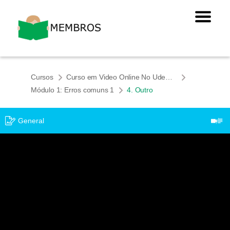
Cursos
Curso em Video Online No Udemy: "Elimine os Erros Que as Pessoas Que Falam Português Cometem em Inglês"
​​Módulo 1: Erros comuns 1
4. Outro
General