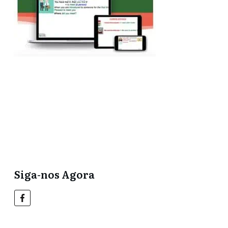
Compre agora no
UDemy aqui!
Leia mais e assista a
vídeos grátis aqui!
Siga-nos Agora