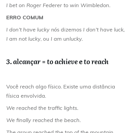
I bet on Roger Federer to win Wimbledon.
ERRO COMUM
I don’t have lucky
nós dizemos
I don’t have luck,
I am not lucky
, ou
I am unlucky.
3. alcançar
=
to achieve
e
to reach
Você
reach
algo físico. Existe uma distância
física envolvida.
We reached the traffic lights.
We finally reached the beach.
The group reached the top of the mountain.