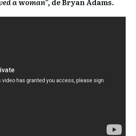
oved a
w
oman”,
de Bryan Adams.