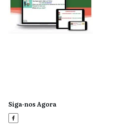
Compre agora no
UDemy aqui!
Leia mais e assista a
vídeos grátis aqui!
Siga-nos Agora