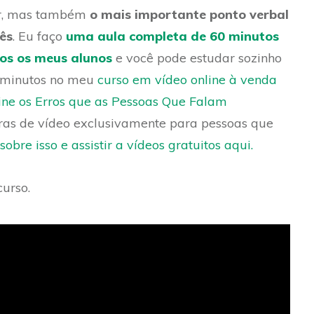
or, mas também
o mais importante ponto verbal
ês
. Eu faço
uma aula completa de 60 minutos
os os meus alunos
e você pode estudar sozinho
2 minutos no meu
curso em vídeo online à venda
ne os Erros que as Pessoas Que Falam
oras de vídeo exclusivamente para pessoas que
obre isso e assistir a vídeos gratuitos aqui.
curso.