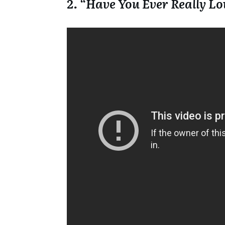
2. “Have You Ever Really L