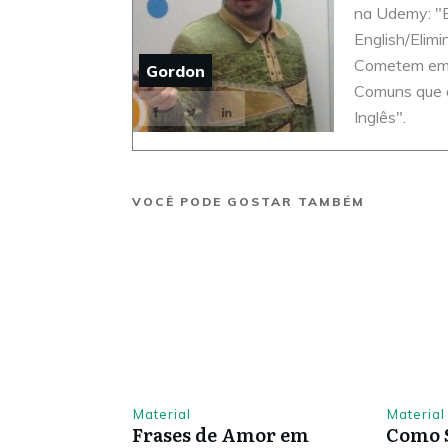
na Udemy: "E
English/Elim
Cometem em I
Gordon
Comuns que 
Inglês".
VOCÊ PODE GOSTAR TAMBÉM
Material
Material
Frases de Amor em
Como 