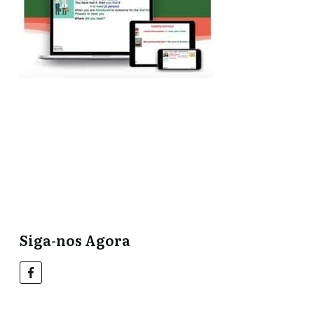
Compre agora no
UDemy aqui!
Leia mais e assista a
vídeos grátis aqui!
Siga-nos Agora